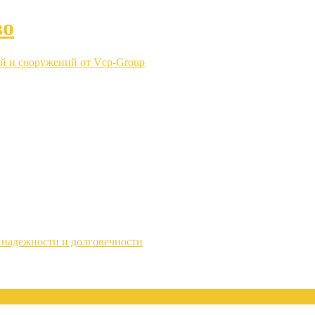
во
й и сооружений от Vcp-Group
надежности и долговечности