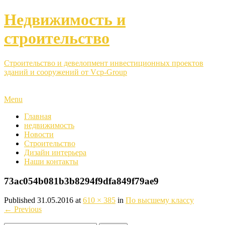
Недвижимость и
строительство
Строительство и девелопмент инвестиционных проектов
зданий и сооружений от Vcp-Group
Menu
Главная
недвижимость
Новости
Строительство
Дизайн интерьера
Наши контакты
73ac054b081b3b8294f9dfa849f79ae9
Published
31.05.2016
at
610 × 385
in
По высшему классу
←
Previous