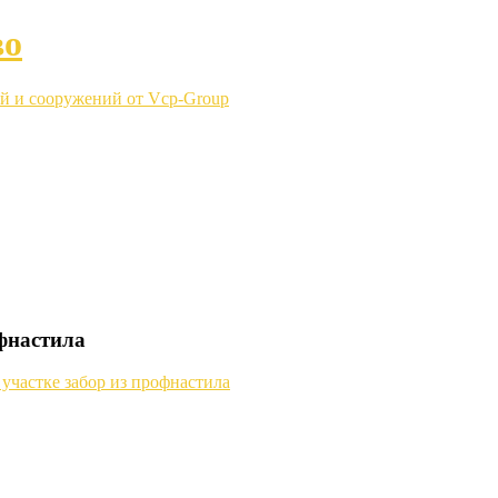
во
й и сооружений от Vcp-Group
офнастила
 участке забор из профнастила