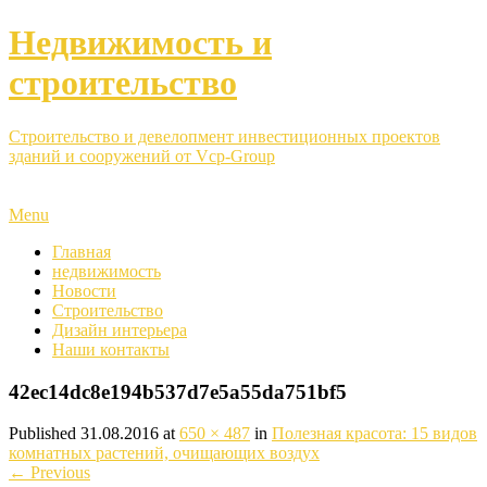
Недвижимость и
строительство
Строительство и девелопмент инвестиционных проектов
зданий и сооружений от Vcp-Group
Menu
Главная
недвижимость
Новости
Строительство
Дизайн интерьера
Наши контакты
42ec14dc8e194b537d7e5a55da751bf5
Published
31.08.2016
at
650 × 487
in
Полезная красота: 15 видов
комнатных растений, очищающих воздух
←
Previous