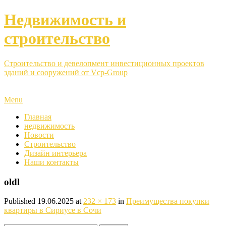
Недвижимость и
строительство
Строительство и девелопмент инвестиционных проектов
зданий и сооружений от Vcp-Group
Menu
Главная
недвижимость
Новости
Строительство
Дизайн интерьера
Наши контакты
oldl
Published
19.06.2025
at
232 × 173
in
Преимущества покупки
квартиры в Сириусе в Сочи