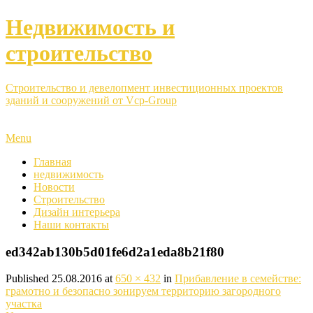
Недвижимость и
строительство
Строительство и девелопмент инвестиционных проектов
зданий и сооружений от Vcp-Group
Menu
Главная
недвижимость
Новости
Строительство
Дизайн интерьера
Наши контакты
ed342ab130b5d01fe6d2a1eda8b21f80
Published
25.08.2016
at
650 × 432
in
Прибавление в семействе:
грамотно и безопасно зонируем территорию загородного
участка