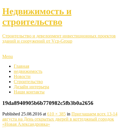
Недвижимость и
строительство
Строительство и девелопмент инвестиционных проектов
зданий и сооружений от Vcp-Group
Menu
Главная
недвижимость
Новости
Строительство
Дизайн интерьера
Наши контакты
19da8940905b6b770982c5fb3b0a2656
Published
25.08.2016
at
610 × 385
in
Приглашаем всех 13-14
августа на День открытых дверей в коттеджный городок
«Новая Александровка»