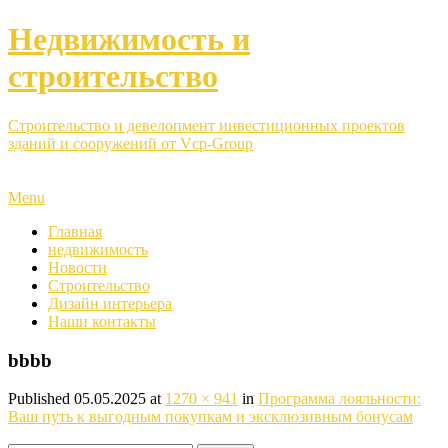
Недвижимость и
строительство
Строительство и девелопмент инвестиционных проектов
зданий и сооружений от Vcp-Group
Menu
Главная
недвижимость
Новости
Строительство
Дизайн интерьера
Наши контакты
bbbb
Published
05.05.2025
at
1270 × 941
in
Программа лояльности:
Ваш путь к выгодным покупкам и эксклюзивным бонусам