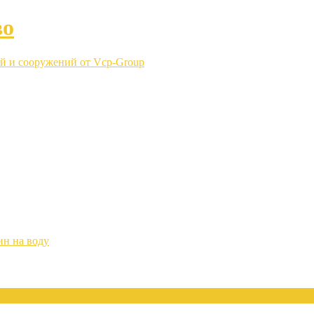
во
й и сооружений от Vcp-Group
ин на воду