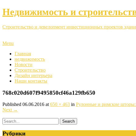
Недвижимость и строительст
Строительство и девелопмент инвестиционных проектов здани
Menu
Главная
недвижимость
Новости
Строительство
Дизайн интерьера
Наши контакты
768c020d607f9495850cf46a129fb650
Published
06.06.2016
at
650 × 463
in
Рулонные и римские шторы: 
Next
→
Рубрики