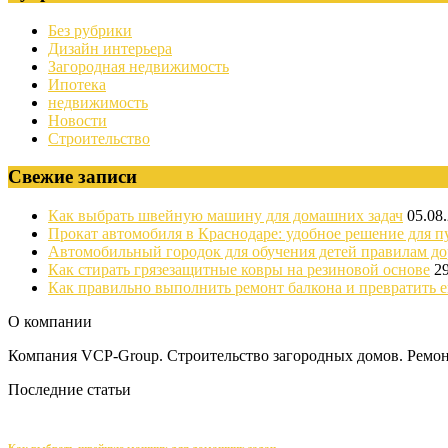
Без рубрики
Дизайн интерьера
Загородная недвижимость
Ипотека
недвижимость
Новости
Строительство
Свежие записи
Как выбрать швейную машину для домашних задач
05.08
Прокат автомобиля в Краснодаре: удобное решение для п
Автомобильный городок для обучения детей правилам д
Как стирать грязезащитные ковры на резиновой основе
2
Как правильно выполнить ремонт балкона и превратить е
О компании
Компания VCP-Group. Строительство загородных домов. Ремонт
Последние статьи