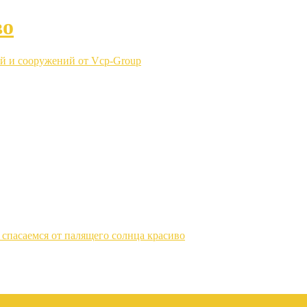
во
й и сооружений от Vcp-Group
спасаемся от палящего солнца красиво