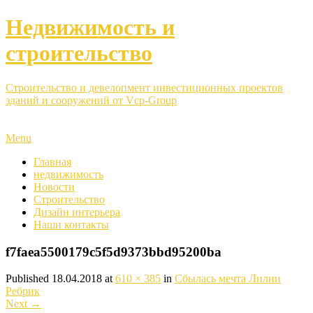
Недвижимость и
строительство
Строительство и девелопмент инвестиционных проектов
зданий и сооружений от Vcp-Group
Menu
Главная
недвижимость
Новости
Строительство
Дизайн интерьера
Наши контакты
f7faea5500179c5f5d9373bbd95200ba
Published
18.04.2018
at
610 × 385
in
Сбылась мечта Лилии
Ребрик
Next
→