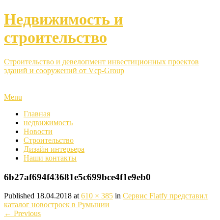
Недвижимость и
строительство
Строительство и девелопмент инвестиционных проектов
зданий и сооружений от Vcp-Group
Menu
Главная
недвижимость
Новости
Строительство
Дизайн интерьера
Наши контакты
6b27af694f43681e5c699bce4f1e9eb0
Published
18.04.2018
at
610 × 385
in
Сервис Flatfy представил
каталог новостроек в Румынии
←
Previous