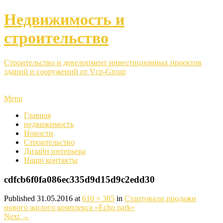
Недвижимость и
строительство
Строительство и девелопмент инвестиционных проектов
зданий и сооружений от Vcp-Group
Menu
Главная
недвижимость
Новости
Строительство
Дизайн интерьера
Наши контакты
cdfcb6f0fa086ec335d9d15d9c2edd30
Published
31.05.2016
at
610 × 385
in
Стартовали продажи
нового жилого комплекса «Echo park»
Next
→