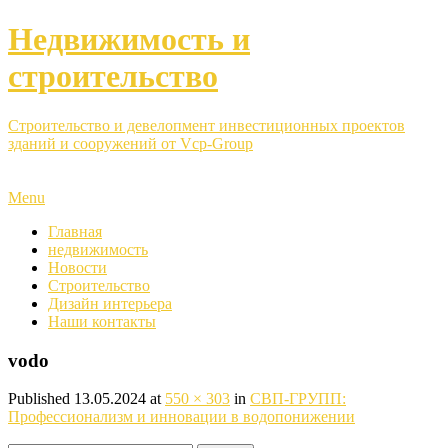
Недвижимость и
строительство
Строительство и девелопмент инвестиционных проектов
зданий и сооружений от Vcp-Group
Menu
Главная
недвижимость
Новости
Строительство
Дизайн интерьера
Наши контакты
vodo
Published
13.05.2024
at
550 × 303
in
СВП-ГРУПП:
Профессионализм и инновации в водопонижении