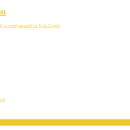
во
й и сооружений от Vcp-Group
eck