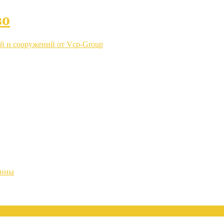
во
й и сооружений от Vcp-Group
енны