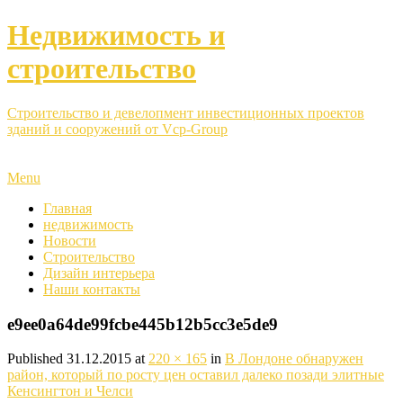
Недвижимость и
строительство
Строительство и девелопмент инвестиционных проектов
зданий и сооружений от Vcp-Group
Menu
Главная
недвижимость
Новости
Строительство
Дизайн интерьера
Наши контакты
e9ee0a64de99fcbe445b12b5cc3e5de9
Published
31.12.2015
at
220 × 165
in
В Лондоне обнаружен
район, который по росту цен оставил далеко позади элитные
Кенсингтон и Челси