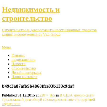
Недвижимость и
строительство
Строительство и девелопмент инвестиционных проектов
зданий и сооружений от Vcp-Group
Menu
Главная
недвижимость
Новости
Строительство
Дизайн интерьера
Наши контакты
b49c3a87afb9b4868ffce03b133c9daf
Published
31.12.2015
at
220 × 165
in
В США можно снять
трехэтажный дом общей площадью меньше стандартной
«однушки»