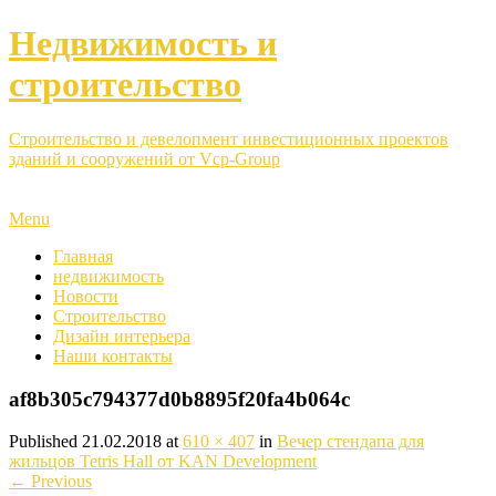
Недвижимость и
строительство
Строительство и девелопмент инвестиционных проектов
зданий и сооружений от Vcp-Group
Menu
Главная
недвижимость
Новости
Строительство
Дизайн интерьера
Наши контакты
af8b305c794377d0b8895f20fa4b064c
Published
21.02.2018
at
610 × 407
in
Вечер стендапа для
жильцов Tetris Hall от KAN Development
←
Previous