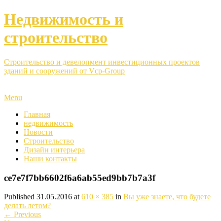
Недвижимость и
строительство
Строительство и девелопмент инвестиционных проектов
зданий и сооружений от Vcp-Group
Menu
Главная
недвижимость
Новости
Строительство
Дизайн интерьера
Наши контакты
ce7e7f7bb6602f6a6ab55ed9bb7b7a3f
Published
31.05.2016
at
610 × 385
in
Вы уже знаете, что будете
делать летом?
←
Previous