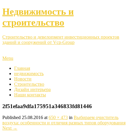
Недвижимость и
строительство
Строительство и девелопмент инвестиционных проектов
зданий и сооружений от Vcp-Group
Menu
Главная
недвижимость
Новости
Строительство
Дизайн интерьера
Наши контакты
2f51efaa9dfa175951a346833fd81446
Published
25.08.2016
at
650 × 473
in
Выбираем очиститель
воздуха: особенности и отличия разных типов оборудования
Next
→