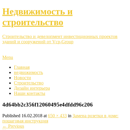
Недвижимость и
строительство
Строительство и девелопмент инвестиционных проектов
зданий и сооружений от Vcp-Group
Menu
Главная
недвижимость
Новости
Строительство
Дизайн интерьера
Наши контакты
4d64bb2c356f12060495e4dfdd96c206
Published
16.02.2018
at
650 × 433
in
Замена розетки в доме:
пошаговая инструкция
←
Previous