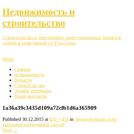
Недвижимость и
строительство
Строительство и девелопмент инвестиционных проектов
зданий и сооружений от Vcp-Group
Menu
Главная
недвижимость
Новости
Строительство
Дизайн интерьера
Наши контакты
1a36a39c3435d109a72cfb1d6a365909
Published
30.12.2015
at
650 × 454
in
Звукоизоляция пола:
выбираем подходящий способ
Next
→