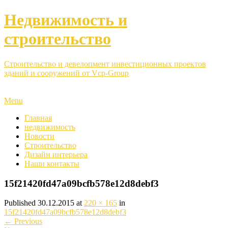
Недвижимость и
строительство
Строительство и девелопмент инвестиционных проектов
зданий и сооружений от Vcp-Group
Menu
Главная
недвижимость
Новости
Строительство
Дизайн интерьера
Наши контакты
15f21420fd47a09bcfb578e12d8debf3
Published
30.12.2015
at
220 × 165
in
15f21420fd47a09bcfb578e12d8debf3
←
Previous