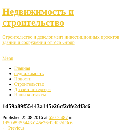
Недвижимость и
строительство
Строительство и девелопмент инвестиционных проектов
зданий и сооружений от Vcp-Group
Menu
Главная
недвижимость
Новости
Строительство
Дизайн интерьера
Наши контакты
1d59a89f55443a145e26cf2dfe2df3c6
Published
25.08.2016
at
650 × 487
in
1d59a89f55443a145e26cf2dfe2df3c6
←
Previous