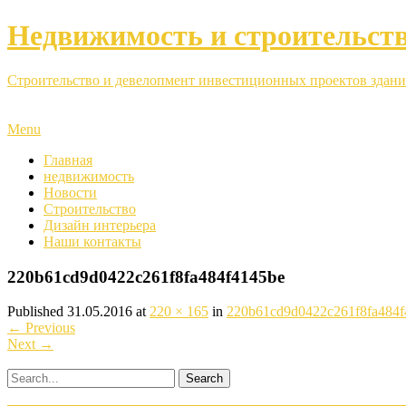
Недвижимость и строительст
Строительство и девелопмент инвестиционных проектов здани
Menu
Главная
недвижимость
Новости
Строительство
Дизайн интерьера
Наши контакты
220b61cd9d0422c261f8fa484f4145be
Published
31.05.2016
at
220 × 165
in
220b61cd9d0422c261f8fa484f
←
Previous
Next
→