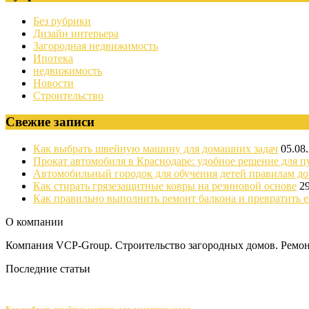
Без рубрики
Дизайн интерьера
Загородная недвижимость
Ипотека
недвижимость
Новости
Строительство
Свежие записи
Как выбрать швейную машину для домашних задач
05.08
Прокат автомобиля в Краснодаре: удобное решение для п
Автомобильный городок для обучения детей правилам д
Как стирать грязезащитные ковры на резиновой основе
2
Как правильно выполнить ремонт балкона и превратить е
О компании
Компания VCP-Group. Строительство загородных домов. Ремонт
Последние статьи