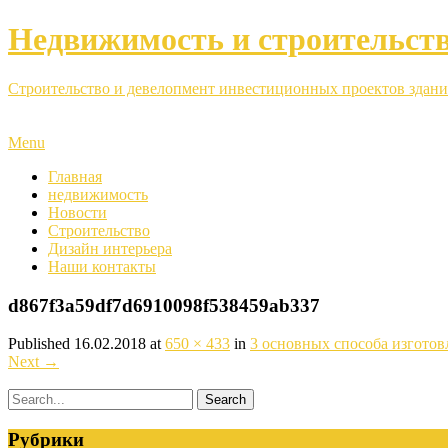
Недвижимость и строительст
Строительство и девелопмент инвестиционных проектов здани
Menu
Главная
недвижимость
Новости
Строительство
Дизайн интерьера
Наши контакты
d867f3a59df7d6910098f538459ab337
Published
16.02.2018
at
650 × 433
in
3 основных способа изготов
Next
→
Рубрики