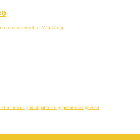
во
й и сооружений от Vcp-Group
ления воска для обработки деревянных дверей