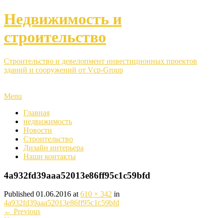
Недвижимость и
строительство
Строительство и девелопмент инвестиционных проектов
зданий и сооружений от Vcp-Group
Menu
Главная
недвижимость
Новости
Строительство
Дизайн интерьера
Наши контакты
4a932fd39aaa52013e86ff95c1c59bfd
Published
01.06.2016
at
610 × 342
in
4a932fd39aaa52013e86ff95c1c59bfd
←
Previous