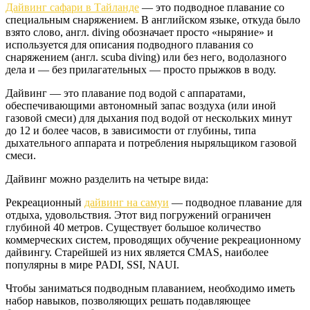
Дайвинг сафари в Тайланде
— это подводное плавание со
специальным снаряжением. В английском языке, откуда было
взято слово, англ. diving обозначает просто «ныряние» и
используется для описания подводного плавания со
снаряжением (англ. scuba diving) или без него, водолазного
дела и — без прилагательных — просто прыжков в воду.
Дайвинг — это плавание под водой с аппаратами,
обеспечивающими автономный запас воздуха (или иной
газовой смеси) для дыхания под водой от нескольких минут
до 12 и более часов, в зависимости от глубины, типа
дыхательного аппарата и потребления ныряльщиком газовой
смеси.
Дайвинг можно разделить на четыре вида:
Рекреационный
дайвинг на самуи
— подводное плавание для
отдыха, удовольствия. Этот вид погружений ограничен
глубиной 40 метров. Существует большое количество
коммерческих систем, проводящих обучение рекреационному
дайвингу. Старейшей из них является CMAS, наиболее
популярны в мире PADI, SSI, NAUI.
Чтобы заниматься подводным плаванием, необходимо иметь
набор навыков, позволяющих решать подавляющее