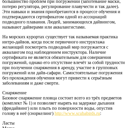
большинство проблем при погружении (запотевание маски,
потерю регулятора, регулирование плавучести и так далее).
Эти навыки и знания приобретаются в процессе обучения и
подтверждаются сертификатом одной из ассоциаций
подводного плавания. Людей, занимающихся дайвингом,
называют дайверами или аквалангистами.
На морских курортах существует так называемая практика
интро-дайвов, когда после первичного инструктажа
желающий посмотреть подводный мир погружается с
аквалангом под наблюдением инструктора. Наличие
сертификата не является обязательным для совершения
погружений, однако его отсутствие влечёт за собой трудности
при получении снаряжения в аренду, участие в групповых
погружений или дайв-сафари. Самостоятельные погружения
без прохождения обучения могут привести к серьёзным
заболеваниям и даже смерти.
Снаряжение
Базовое снаряжение пловца состоит всего из трёх предметов
(комплект № 1) и позволяет нырять на задержке дыхания
(фридайвинг) или плыть по поверхности воды, опустив
голову в неё (сноркелинг)
http://www.scubabirds.ru
:
Ласты