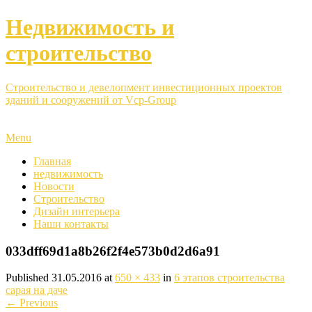
Недвижимость и
строительство
Строительство и девелопмент инвестиционных проектов
зданий и сооружений от Vcp-Group
Menu
Главная
недвижимость
Новости
Строительство
Дизайн интерьера
Наши контакты
033dff69d1a8b26f2f4e573b0d2d6a91
Published
31.05.2016
at
650 × 433
in
6 этапов строительства
сарая на даче
←
Previous