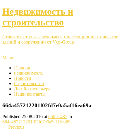
Недвижимость и
строительство
Строительство и девелопмент инвестиционных проектов
зданий и сооружений от Vcp-Group
Menu
Главная
недвижимость
Новости
Строительство
Дизайн интерьера
Наши контакты
664a457212201f02fd7e0a5af16ea69a
Published
25.08.2016
at
650 × 487
in
664a457212201f02fd7e0a5af16ea69a
←
Previous