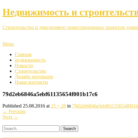
Недвижимость и строительст
Строительство и девелопмент инвестиционных проектов здани
Menu
Главная
недвижимость
Новости
Строительство
Дизайн интерьера
Наши контакты
79d2eb6846a5ebf61135654f001b17c6
Published
25.08.2016
at
25 × 28
in
79d2eb6846a5ebf61135654f001
←
Previous
Next
→