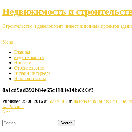
Недвижимость и строительст
Строительство и девелопмент инвестиционных проектов здани
Menu
Главная
недвижимость
Новости
Строительство
Дизайн интерьера
Наши контакты
8a1cd9ad392b84e65c3183e34be393f3
Published
25.08.2016
at
650 × 487
in
8a1cd9ad392b84e65c3183e34
←
Previous
Next
→