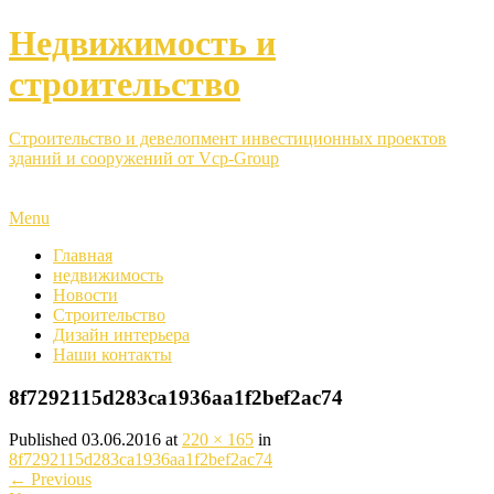
Недвижимость и
строительство
Строительство и девелопмент инвестиционных проектов
зданий и сооружений от Vcp-Group
Menu
Главная
недвижимость
Новости
Строительство
Дизайн интерьера
Наши контакты
8f7292115d283ca1936aa1f2bef2ac74
Published
03.06.2016
at
220 × 165
in
8f7292115d283ca1936aa1f2bef2ac74
←
Previous