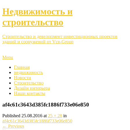
Недвижимость и
строительство
Строительство и девелопмент инвестиционных проектов
зданий и сооружений от Vcp-Group
Menu
Главная
недвижимость
Новости
Строительство
Дизайн интерьера
Наши контакты
af4c61c3643d385fc1886f733e06e850
Published
25.08.2016
at
25 × 28
in
af4c61c3643d385fc1886f733e06e850
←
Previous