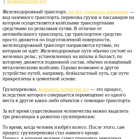
|
Комментариев нет
Железнодорожный транспорт,
расчет стоимости перевозки
—
вид наземного транспорта, перевозка грузов и пассажиров на
котором осуществляется колёсными транспортными
средствами по рельсовым путям. В отличие от
автомобильного транспорта, где транспортное средство
просто движется по подготовленной поверхности,
железнодорожный транспорт направляется путями, по
которым он идёт. Железнодорожные пути обычно состоят из
железных рельс, установленных на шпалы и балласт, по
которому движется подвижной состав, обычно оснащённый
металлическими колёсами. Однако возможно и другое
устройство путей, например, безбалластный путь, где пути
прикреплены к цементной основе.
Грузоперевозки,
компания перевозок жд
— это процесс,
вследствие которого совершается перемещение из одного
места в другое каких-либо объектов с помощью транспорта.
За всё время существования человечества можно выделить
три революции в развитии грузоперевозок:
То время, когда человек изобрёл колесо. После этого, сам
процесс грузоперевозки стал намного проще.
Период, в котором человек сумел приручить некоторых