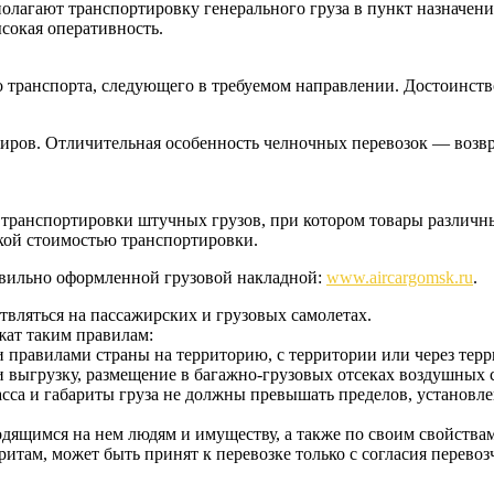
олагают транспортировку генерального груза в пункт назначения
сокая оперативность.
транспорта, следующего в требуемом направлении. Достоинство
иров. Отличительная особенность челночных перевозок — возвр
транспортировки штучных грузов, при котором товары различны
кой стоимостью транспортировки.
равильно оформленной грузовой накладной:
www.aircargomsk.ru
.
вляться на пассажирских и грузовых самолетах.
жат таким правилам:
и правилами страны на территорию, с территории или через тер
 выгрузку, размещение в багажно-грузовых отсеках воздушных с
сса и габариты груза не должны превышать пределов, установл
ходящимся на нем людям и имуществу, а также по своим свойства
итам, может быть принят к перевозке только с согласия перевоз