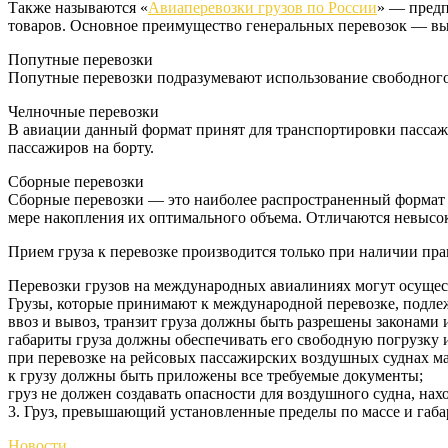
Также называются «
Авиаперевозки грузов по России
» — предп
товаров. Основное преимущество генеральных перевозок — вы
Попутные перевозки
Попутные перевозки подразумевают использование свободного 
Челночные перевозки
В авиации данный формат принят для транспортировки пассаж
пассажиров на борту.
Сборные перевозки
Сборные перевозки — это наиболее распространенный формат 
мере накопления их оптимального объема. Отличаются невысо
Прием груза к перевозке производится только при наличии п
Перевозки грузов на международных авиалиниях могут осущест
Грузы, которые принимают к международной перевозке, подле
ввоз и вывоз, транзит груза должны быть разрешены законами 
габариты груза должны обеспечивать его свободную погрузку и
при перевозке на рейсовых пассажирских воздушных суднах ма
к грузу должны быть приложены все требуемые документы;
груз не должен создавать опасности для воздушного судна, на
3. Груз, превышающий установленные пределы по массе и габар
Новости