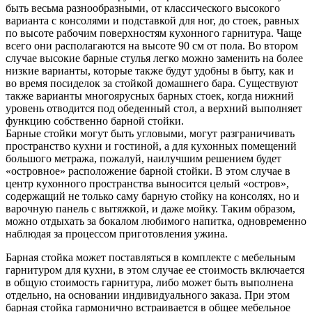
быть весьма разнообразными, от классического высокого
варианта с консолями и подставкой для ног, до стоек, равных
по высоте рабочим поверхностям кухонного гарнитура. Чаще
всего они располагаются на высоте 90 см от пола. Во втором
случае высокие барные стулья легко можно заменить на более
низкие варианты, которые также будут удобны в быту, как и
во время посиделок за стойкой домашнего бара. Существуют
также варианты многоярусных барных стоек, когда нижний
уровень отводится под обеденный стол, а верхний выполняет
функцию собственно барной стойки.
Барные стойки могут быть угловыми, могут разграничивать
пространство кухни и гостиной, а для кухонных помещений
большого метража, пожалуй, наилучшим решением будет
«островное» расположение барной стойки. В этом случае в
центр кухонного пространства выносится целый «остров»,
содержащий не только саму барную стойку на консолях, но и
варочную панель с вытяжкой, и даже мойку. Таким образом,
можно отдыхать за бокалом любимого напитка, одновременно
наблюдая за процессом приготовления ужина.
Барная стойка может поставляться в комплекте с мебельным
гарнитуром для кухни, в этом случае ее стоимость включается
в общую стоимость гарнитура, либо может быть выполнена
отдельно, на основании индивидуального заказа. При этом
барная стойка гармонично встраивается в общее мебельное