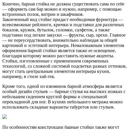
Конечно, барная стойка не должна существовать сама по себе
— оформить сам бар можно и нужно, например, с помощью
встроенных полок, витрин и шкафчиков.
Законченный вид стойке придаст необходимая фурнитура —
всевозможные рейлинги, крючки и подставки для различных
бокалов, кружек, бутылок, соломки, салфеток, а также
подставки под легкие закуски — фрукты, сыр, орехи. Главное
— не переусердствовать, внимательно наблюдая за общей
картинкой и эстетикой интерьера. Немаловажным элементом
оформления барной стойки является также ее освещение,
благодаря которому можно расставить нужные акценты.
Стойки, изготовленные с применением современных
технологий, со сложной системой подсветки разных оттенков,
могут стать центральным элементом интерьера кухни,
например, в стиле хай-тек.
Кроме того, одной из изюминок барной атмосферы является
особый дизайн стульев — барные стулья на высоких ножках с
небольшим сидением круглой формы и специальной
перекладиной для ног. В кухнях небольшого метража можно
использовать складные варианты табуретов или стульев.
По особенностям конструкции барные стойки также могут