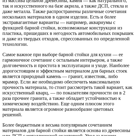
из массива цельной древесины, камня — как натурального,
так и искусственного на базе акрила, а также ДСП, стекла и
даже металла. Также распространены различные сочетания
нескольких материалов в одном изделии. Есть и более
экстравагантные варианты — например, аквариумы с
функцией барной стойки, всевозможные конструкции из
пластика, пришедших в негодность автомобильных покрышек
и даже из твердых отходов, спрессованных по определенной
технологии.
Самое важное при выборе барной стойки для кухни — ее
гармоничное сочетание с остальным интерьером, а также
долговечность и простота в эксплуатации и уходе. Наиболее
дорогостоящим и эффектным материалом для барных стоек
является природный камень — гранит, известняк, либо
мрамор. Если же необходимо обеспечить максимальную
прочность материала, то стоит рассмотреть такой вариант, как
искусственный кварц, — по показателям прочности он в 2
раза прочнее гранита, а также обладает устойчивостью к
химическому воздействию. Еще одним плюсом этого
материала является огромное разнообразие цветовых
решений.
Более бюджетным и весьма популярным сочетанием
материалов для барной стойки является основа из древесины
или ДСП с металлической окантовкой. Уход за такими