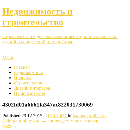
Недвижимость и
строительство
Строительство и девелопмент инвестиционных проектов
зданий и сооружений от Vcp-Group
Menu
Главная
недвижимость
Новости
Строительство
Дизайн интерьера
Наши контакты
4302fd01a6b61fa347ac822031730069
Published
29.12.2015
at
650 × 431
in
Барная стойка на
собственной кухне — воплощаем мечту в жизнь
Next
→