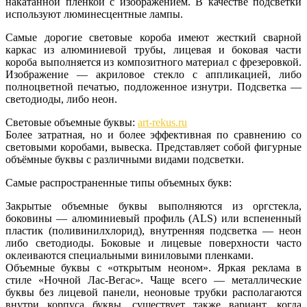
накатанной плёнкой с изображением. В качестве подсветки
используют люминесцентные лампы.
Самые дорогие световые короба имеют жесткий сварной
каркас из алюминиевой трубы, лицевая и боковая части
короба выполняется из композитного материал с фрезеровкой.
Изображение — акриловое стекло с аппликацией, либо
полноцветной печатью, подложенное изнутри. Подсветка —
светодиоды, либо неон.
Световые объемные буквы:
art-rekus.ru
Более затратная, но и более эффективная по сравнению со
световыми коробами, вывеска. Представляет собой фигурные
объёмные буквы с различными видами подсветки.
Самые распространенные типы объемных букв:
Закрытые объемные буквы выполняются из оргстекла,
боковины — алюминиевый профиль (ALS) или вспененный
пластик (поливинилхлорид), внутренняя подсветка — неон
либо светодиоды. Боковые и лицевые поверхности часто
оклеиваются специальными виниловыми пленками.
Объемные буквы с «открытым неоном». Яркая реклама в
стиле «Ночной Лас-Вегас». Чаще всего — металлические
буквы без лицевой панели, неоновые трубки располагаются
внутри корпуса буквы, существует также вариант, когда