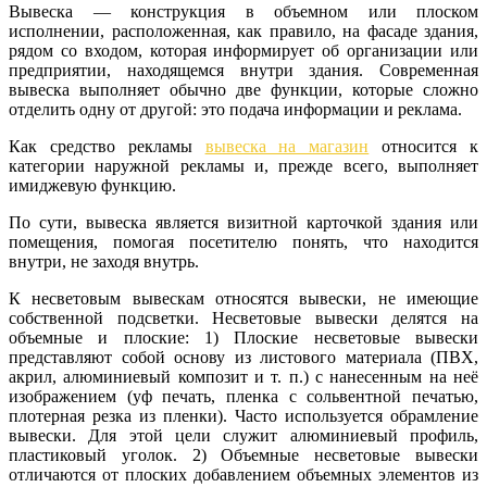
Вывеска — конструкция в объемном или плоском
исполнении, расположенная, как правило, на фасаде здания,
рядом со входом, которая информирует об организации или
предприятии, находящемся внутри здания. Современная
вывеска выполняет обычно две функции, которые сложно
отделить одну от другой: это подача информации и реклама.
Как средство рекламы
вывеска на магазин
относится к
категории наружной рекламы и, прежде всего, выполняет
имиджевую функцию.
По сути, вывеска является визитной карточкой здания или
помещения, помогая посетителю понять, что находится
внутри, не заходя внутрь.
К несветовым вывескам относятся вывески, не имеющие
собственной подсветки. Несветовые вывески делятся на
объемные и плоские: 1) Плоские несветовые вывески
представляют собой основу из листового материала (ПВХ,
акрил, алюминиевый композит и т. п.) с нанесенным на неё
изображением (уф печать, пленка с сольвентной печатью,
плотерная резка из пленки). Часто используется обрамление
вывески. Для этой цели служит алюминиевый профиль,
пластиковый уголок. 2) Объемные несветовые вывески
отличаются от плоских добавлением объемных элементов из