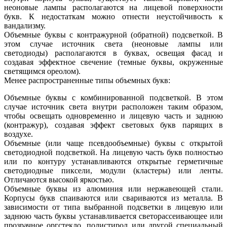
неоновые лампы располагаются на лицевой поверхности
букв. К недостаткам можно отнести неустойчивость к
вандализму.
Объемные буквы с контражурной (обратной) подсветкой. В
этом случае источник света (неоновые лампы или
светодиоды) располагаются в буквах, освещая фасад и
создавая эффектное свечение (темные буквы, окруженные
светящимся ореолом).
Менее распространенные типы объемных букв:
Объемные буквы с комбинированной подсветкой. В этом
случае источник света внутри расположен таким образом,
чтобы освещать одновременно и лицевую часть и заднюю
(контражур), создавая эффект световых букв парящих в
воздухе.
Объемные (или чаще псевдообъемные) буквы с открытой
светодиодной подсветкой. На лицевую часть букв полностью
или по контуру устанавливаются открытые герметичные
светодиодные пиксели, модули (кластеры) или ленты.
Отличаются высокой яркостью.
Объемные буквы из алюминия или нержавеющей стали.
Корпусы букв спаиваются или свариваются из металла. В
зависимости от типа выбранной подсветки в лицевую или
заднюю часть буквы устанавливается светорассеивающее или
прозрачное оргстекло, полистирол или другой специальный