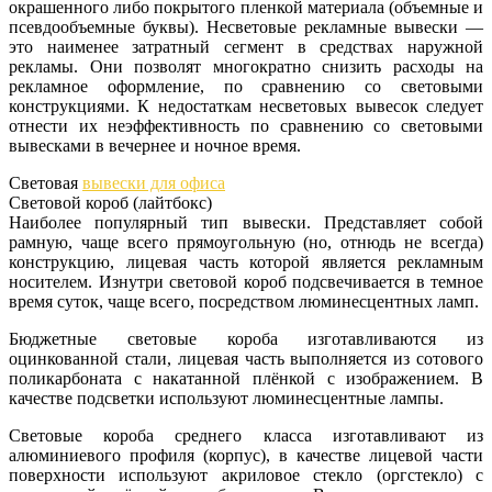
окрашенного либо покрытого пленкой материала (объемные и
псевдообъемные буквы). Несветовые рекламные вывески —
это наименее затратный сегмент в средствах наружной
рекламы. Они позволят многократно снизить расходы на
рекламное оформление, по сравнению со световыми
конструкциями. К недостаткам несветовых вывесок следует
отнести их неэффективность по сравнению со световыми
вывесками в вечернее и ночное время.
Световая
вывески для офиса
Световой короб (лайтбокс)
Наиболее популярный тип вывески. Представляет собой
рамную, чаще всего прямоугольную (но, отнюдь не всегда)
конструкцию, лицевая часть которой является рекламным
носителем. Изнутри световой короб подсвечивается в темное
время суток, чаще всего, посредством люминесцентных ламп.
Бюджетные световые короба изготавливаются из
оцинкованной стали, лицевая часть выполняется из сотового
поликарбоната с накатанной плёнкой с изображением. В
качестве подсветки используют люминесцентные лампы.
Световые короба среднего класса изготавливают из
алюминиевого профиля (корпус), в качестве лицевой части
поверхности используют акриловое стекло (оргстекло) с