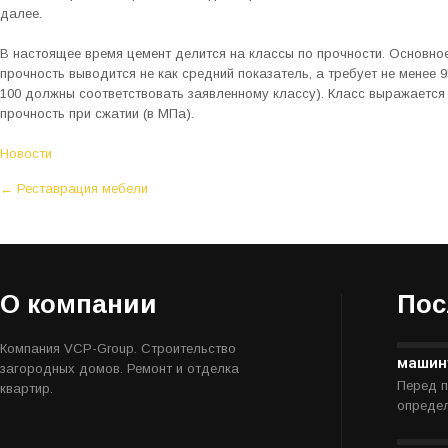
далее.
В настоящее время цемент делится на классы по прочности. Основное
прочность выводится не как средний показатель, а требует не менее 9
100 должны соответствовать заявленному классу). Класс выражается
прочность при сжатии (в МПа).
Новости
P
←
Реставрация мебели
o
s
t
n
О компании
Пос
a
v
Компания VCP-Group. Строительство
i
машин
загородных домов. Ремонт и отделка
Перед п
g
квартир.
определ
a
t