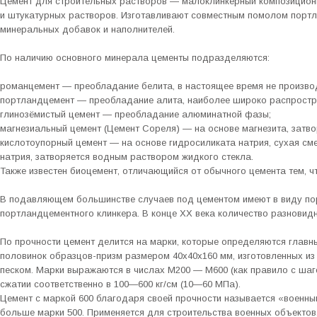
Цемент для строительных растворов — малоклинкерный композицион
и штукатурных растворов. Изготавливают совместным помолом портл
минеральных добавок и наполнителей.
По наличию основного минерала цементы подразделяются:
романцемент — преобладание белита, в настоящее время не произво
портландцемент — преобладание алита, наиболее широко распростра
глинозёмистый цемент — преобладание алюминатной фазы;
магнезиальный цемент (Цемент Сореля) — на основе магнезита, затв
кислотоупорный цемент — на основе гидросиликата натрия, сухая см
натрия, затворяется водным раствором жидкого стекла.
Также известен биоцемент, отличающийся от обычного цемента тем, ч
В подавляющем большинстве случаев под цементом имеют в виду по
портландцементного клинкера. В конце ХХ века количество разновидн
По прочности цемент делится на марки, которые определяются глав
половинок образцов-призм размером 40х40х160 мм, изготовленных из
песком. Марки выражаются в числах М200 — М600 (как правило с шаг
сжатии соответственно в 100—600 кг/см (10—60 МПа).
Цемент с маркой 600 благодаря своей прочности называется «военн
больше марки 500. Применяется для строительства военных объектов,