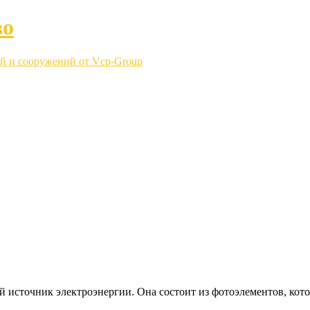
во
й и сооружений от Vcp-Group
 источник электроэнергии. Она состоит из фотоэлементов, кот