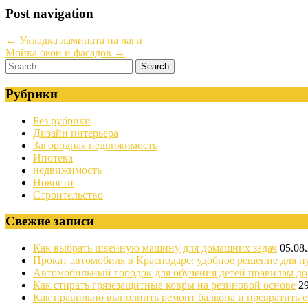
Post navigation
←
Укладка ламината на лаги
Мойка окон и фасадов
→
Рубрики
Без рубрики
Дизайн интерьера
Загородная недвижимость
Ипотека
недвижимость
Новости
Строительство
Свежие записи
Как выбрать швейную машину для домашних задач
05.08
Прокат автомобиля в Краснодаре: удобное решение для п
Автомобильный городок для обучения детей правилам д
Как стирать грязезащитные ковры на резиновой основе
2
Как правильно выполнить ремонт балкона и превратить е