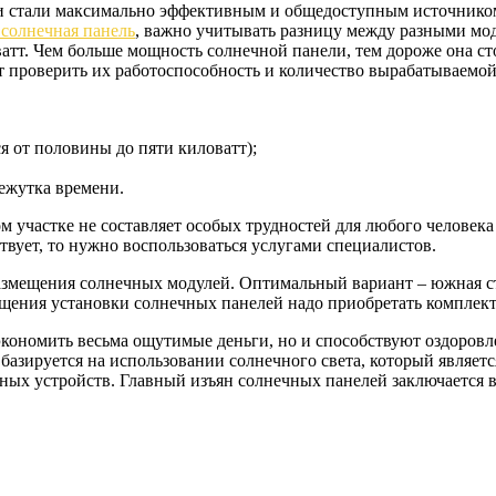
и стали максимально эффективным и общедоступным источником 
 солнечная панель
, важно учитывать разницу между разными мод
ватт. Чем больше мощность солнечной панели, тем дороже она с
т проверить их работоспособность и количество вырабатываемой
я от половины до пяти киловатт);
ежутка времени.
м участке не составляет особых трудностей для любого челове
твует, то нужно воспользоваться услугами специалистов.
размещения солнечных модулей. Оптимальный вариант – южная с
ощения установки солнечных панелей надо приобретать комплект
экономить весьма ощутимые деньги, но и способствуют оздоров
н базируется на использовании солнечного света, который явля
ых устройств. Главный изъян солнечных панелей заключается в 