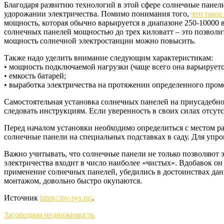
Благодаря развитию технологий в этой сфере солнечные панел
удорожании электричества. Помимо понимания того,
что такое
мощность, которая обычно варьируется в диапазоне 250-10000 
солнечных панелей мощностью до трех киловатт – это позволи
мощность солнечной электростанции можно повысить.
Также надо уделить внимание следующим характеристикам:
• мощность подключаемой нагрузки (чаще всего она варьируетс
• емкость батарей;
• выработка электричества на протяжении определенного пром
Самостоятельная установка солнечных панелей на приусадебно
следовать инструкциям. Если уверенность в своих силах отсутс
Перед началом установки необходимо определиться с местом 
солнечные панели на специальных подставках в саду. Для упр
Важно учитывать, что солнечные панели не только позволяют 
электричества входит в число наиболее «чистых». Вдобавок о
применение солнечных панелей, убедились в достоинствах данн
монтажом, довольно быстро окупаются.
Источник
https://pv-sys.ru/
.
Загородная недвижимость