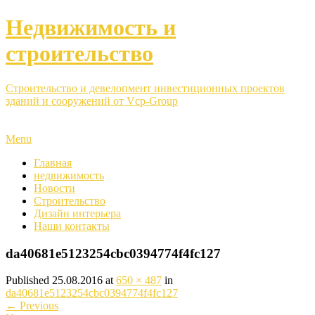
Недвижимость и
строительство
Строительство и девелопмент инвестиционных проектов
зданий и сооружений от Vcp-Group
Menu
Главная
недвижимость
Новости
Строительство
Дизайн интерьера
Наши контакты
da40681e5123254cbc0394774f4fc127
Published
25.08.2016
at
650 × 487
in
da40681e5123254cbc0394774f4fc127
←
Previous