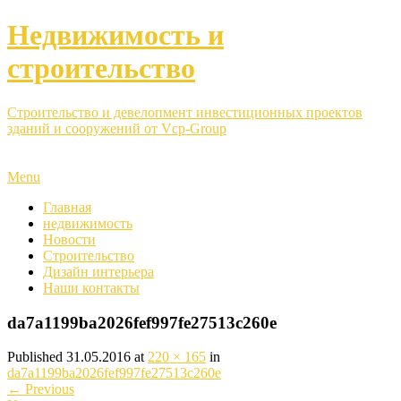
Недвижимость и
строительство
Строительство и девелопмент инвестиционных проектов
зданий и сооружений от Vcp-Group
Menu
Главная
недвижимость
Новости
Строительство
Дизайн интерьера
Наши контакты
da7a1199ba2026fef997fe27513c260e
Published
31.05.2016
at
220 × 165
in
da7a1199ba2026fef997fe27513c260e
←
Previous