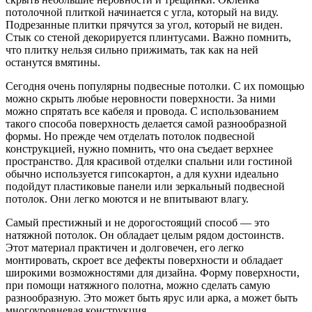
потолочной плиткой начинается с угла, который на виду.
Подрезанные плитки прячутся за угол, который не виден.
Стык со стеной декорируется плинтусами. Важно помнить,
что плитку нельзя сильно прижимать, так как на ней
останутся вмятины.
Сегодня очень популярны подвесные потолки. С их помощью
можно скрыть любые неровности поверхности. За ними
можно спрятать все кабеля и провода. С использованием
такого способа поверхность делается самой разнообразной
формы. Но прежде чем отделать потолок подвесной
конструкцией, нужно помнить, что она съедает верхнее
пространство. Для красивой отделки спальни или гостиной
обычно используется гипсокартон, а для кухни идеально
подойдут пластиковые панели или зеркальный подвесной
потолок. Они легко моются и не впитывают влагу.
Самый престижный и не дорогостоящий способ — это
натяжной потолок. Он обладает целым рядом достоинств.
Этот материал практичен и долговечен, его легко
монтировать, скроет все дефекты поверхности и обладает
широкими возможностями для дизайна. Форму поверхности,
при помощи натяжного полотна, можно сделать самую
разнообразную. Это может быть ярус или арка, а может быть
многоуровневая конструкция.