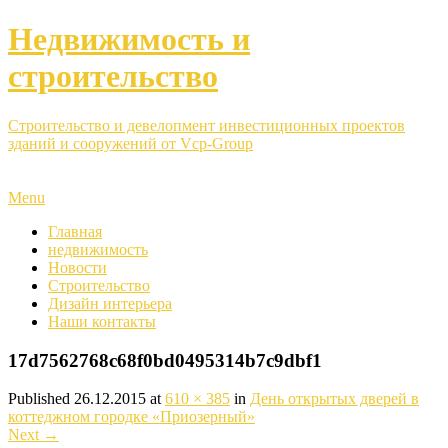
Недвижимость и
строительство
Строительство и девелопмент инвестиционных проектов
зданий и сооружений от Vcp-Group
Menu
Главная
недвижимость
Новости
Строительство
Дизайн интерьера
Наши контакты
17d7562768c68f0bd0495314b7c9dbf1
Published
26.12.2015
at
610 × 385
in
День открытых дверей в
коттеджном городке «Приозерный»
Next
→