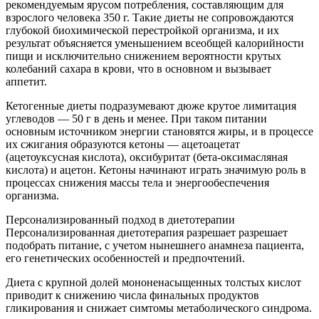
рекомендуемым ярусом потребления, составляющим для
взрослого человека 350 г. Такие диеты не сопровождаются
глубокой биохимической перестройкой организма, и их
результат объясняется уменьшением всеобщей калорийности
пищи и исключительно снижением вероятности крутых
колебаний сахара в крови, что в основном и вызывает
аппетит.
Кетогенные диеты подразумевают дюже крутое лимитация
углеводов — 50 г в день и менее. При таком питании
основным источником энергии становятся жиры, и в процессе
их сжигания образуются кетоны — ацетоацетат
(ацетоуксусная кислота), оксибуритат (бета-оксимасляная
кислота) и ацетон. Кетоны начинают играть значимую роль в
процессах снижения массы тела и энергообеспечения
организма.
Персонализированный подход в диетотерапии
Персонализированная диетотерапия разрешает разрешает
подобрать питание, с учетом нынешнего анамнеза пациента,
его генетических особенностей и предпочтений.
Диета с крупной долей мононенасыщенных толстых кислот
приводит к снижению числа финальных продуктов
гликирования и снижает симтомы метаболического синдрома.