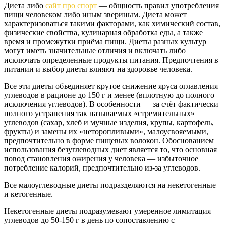
Диета либо
сайт про спорт
— общность правил употребления
пищи человеком либо иным звериным. Диета может
характеризоваться такими факторами, как химический состав,
физические свойства, кулинарная обработка еды, а также
время и промежутки приёма пищи. Диеты разных культур
могут иметь значительные отличия и включать либо
исключать определенные продукты питания. Предпочтения в
питании и выбор диеты влияют на здоровье человека.
Все эти диеты объединяет крутое снижение яруса оглавления
углеводов в рационе до 150 г и менее (вплотную до полного
исключения углеводов). В особенности — за счёт фактически
полного устранения так называемых «стремительных»
углеводов (сахар, хлеб и мучные изделия, крупы, картофель,
фрукты) и замены их «неторопливыми», малоусвояемыми,
предпочтительно в форме пищевых волокон. Обоснованием
использования безуглеводных диет является то, что основная
повод становления ожирения у человека — избыточное
потребление калорий, предпочтительно из-за углеводов.
Все малоуглеводные диеты подразделяются на некетогенные
и кетогенные.
Некетогенные диеты подразумевают умеренное лимитация
углеводов до 50-150 г в день по сопоставлению с