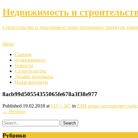
Недвижимость и строительст
Строительство и девелопмент инвестиционных проектов здани
Menu
Главная
недвижимость
Новости
Строительство
Дизайн интерьера
Наши контакты
8acb99d50554355065fe678a3f38e977
Published
19.02.2018
at
610 × 385
in
DIM group поздравляет поб
←
Previous
Рубрики