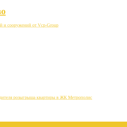
во
й и сооружений от Vcp-Group
едителя розыгрыша квартиры в ЖК Метрополис