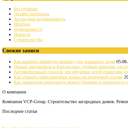
Без рубрики
Дизайн интерьера
Загородная недвижимость
Ипотека
недвижимость
Новости
Строительство
Свежие записи
Как выбрать швейную машину для домашних задач
05.08
Прокат автомобиля в Краснодаре: удобное решение для п
Автомобильный городок для обучения детей правилам д
Как стирать грязезащитные ковры на резиновой основе
2
Как правильно выполнить ремонт балкона и превратить е
О компании
Компания VCP-Group. Строительство загородных домов. Ремонт
Последние статьи