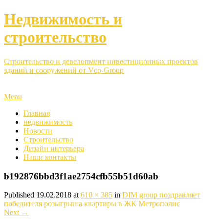
Недвижимость и
строительство
Строительство и девелопмент инвестиционных проектов
зданий и сооружений от Vcp-Group
Menu
Главная
недвижимость
Новости
Строительство
Дизайн интерьера
Наши контакты
b192876bbd3f1ae2754cfb55b51d60ab
Published
19.02.2018
at
610 × 385
in
DIM group поздравляет
победителя розыгрыша квартиры в ЖК Метрополис
Next
→