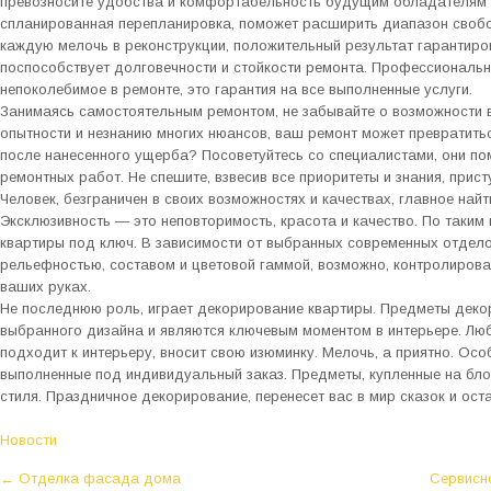
превозносите удобства и комфортабельность будущим обладателям 
спланированная перепланировка, поможет расширить диапазон своб
каждую мелочь в реконструкции, положительный результат гарантиро
поспособствует долговечности и стойкости ремонта. Профессиональн
непоколебимое в ремонте, это гарантия на все выполненные услуги.
Занимаясь самостоятельным ремонтом, не забывайте о возможности в
опытности и незнанию многих нюансов, ваш ремонт может превратитьс
после нанесенного ущерба? Посоветуйтесь со специалистами, они пом
ремонтных работ. Не спешите, взвесив все приоритеты и знания, прис
Человек, безграничен в своих возможностях и качествах, главное найти
Эксклюзивность — это неповторимость, красота и качество. По таким
квартиры под ключ. В зависимости от выбранных современных отдело
рельефностью, составом и цветовой гаммой, возможно, контролирова
ваших руках.
Не последнюю роль, играет декорирование квартиры. Предметы декор
выбранного дизайна и являются ключевым моментом в интерьере. Люб
подходит к интерьеру, вносит свою изюминку. Мелочь, а приятно. Осо
выполненные под индивидуальный заказ. Предметы, купленные на бл
стиля. Праздничное декорирование, перенесет вас в мир сказок и ост
Новости
P
←
Отделка фасада дома
Сервисн